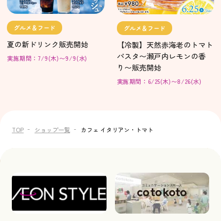
グルメ＆フード
グルメ＆フード
夏の新ドリンク販売開始
【冷製】天然赤海老のトマト
パスタ〜瀬戸内レモンの香
実施期間：7/9(木)〜9/9(水)
り〜販売開始
実施期間：6/25(木)〜8/26(水)
TOP
ショップ一覧
カフェ イタリアン・トマト