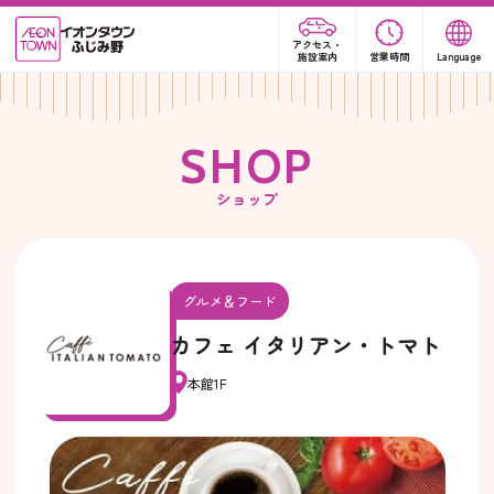
アクセス・
施設案内
営業時間
Language
S
H
O
P
ショップ
グルメ＆フード
カフェ イタリアン・トマト
本館1F