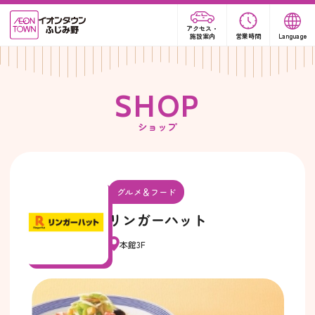
アクセス・
施設案内
営業時間
Language
S
H
O
P
ショップ
グルメ＆フード
リンガーハット
本館3F