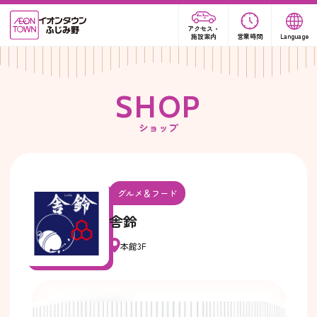
アクセス・
施設案内
営業時間
Language
S
H
O
P
ショップ
グルメ＆フード
舎鈴
本館3F