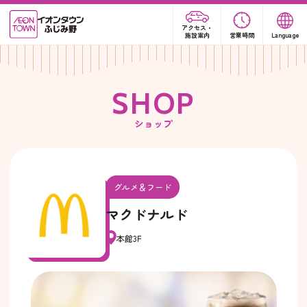
アクセス・
施設案内
営業時間
Language
S
H
O
P
ショップ
グルメ＆フード
マクドナルド
本館3F