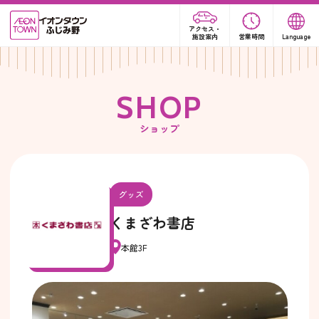
アクセス・
施設案内
営業時間
Language
S
H
O
P
ショップ
グッズ
くまざわ書店
本館3F