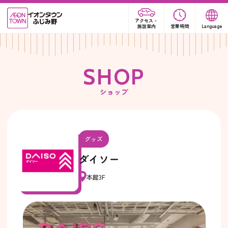
アクセス・
施設案内
営業時間
Language
S
H
O
P
ショップ
グッズ
ダイソー
本館3F