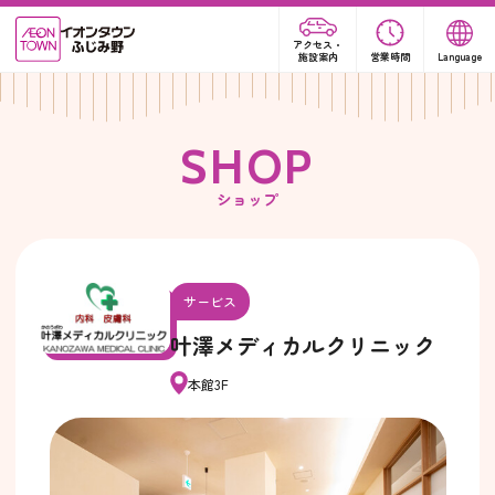
アクセス・
施設案内
営業時間
Language
S
H
O
P
ショップ
サービス
叶澤メディカルクリニック
本館3F