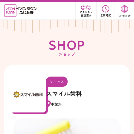
アクセス・
施設案内
営業時間
Language
S
H
O
P
ショップ
サービス
スマイル歯科
本館3F