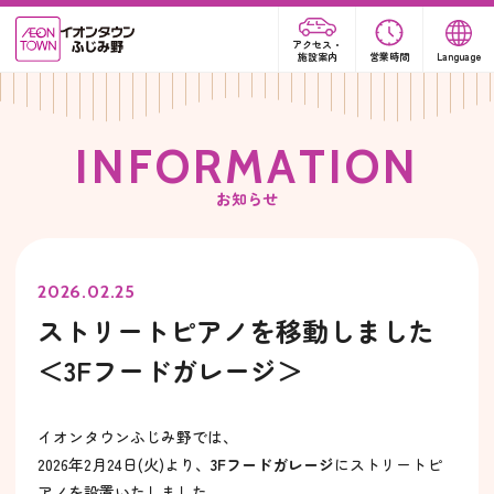
アクセス・
施設案内
営業時間
Language
I
N
F
O
R
M
A
T
I
O
N
お知らせ
2026.02.25
ストリートピアノを移動しました
＜3Fフードガレージ＞
イオンタウンふじみ野では、
2026年2月24日(火)より、
3Fフードガレージ
にストリートピ
アノを設置いたしました。