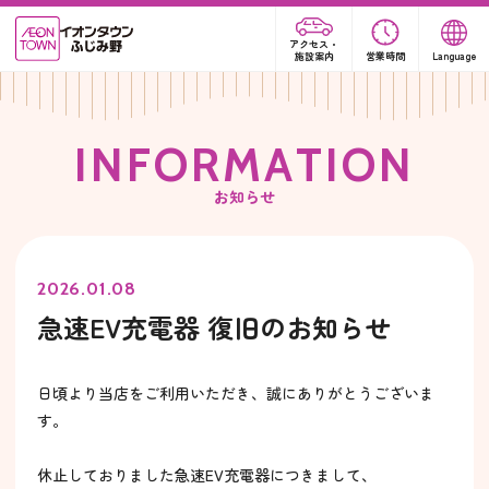
アクセス・
施設案内
営業時間
Language
I
N
F
O
R
M
A
T
I
O
N
お知らせ
2026.01.08
急速EV充電器 復旧のお知らせ
日頃より当店をご利用いただき、誠にありがとうございま
す。
休止しておりました急速EV充電器につきまして、