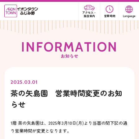
アクセス・
施設案内
営業時間
Language
I
N
F
O
R
M
A
T
I
O
N
お知らせ
2025.03.01
茶の矢島園 営業時間変更のお知
らせ
1階 茶の矢島園は、2025年3月10日(月)より当面の間下記の通
り営業時間が変更となります。