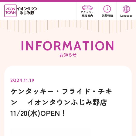
アクセス・
施設案内
営業時間
Language
I
N
F
O
R
M
A
T
I
O
N
お知らせ
2024.11.19
ケンタッキー・フライド・チキ
ン イオンタウンふじみ野店
11/20(水)OPEN！