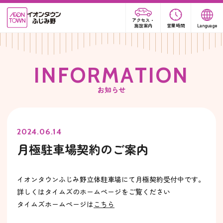
アクセス・
施設案内
営業時間
Language
I
N
F
O
R
M
A
T
I
O
N
お知らせ
2024.06.14
月極駐車場契約のご案内
イオンタウンふじみ野立体駐車場にて月極契約受付中です。
詳しくはタイムズのホームページをご覧ください
タイムズホームページは
こちら