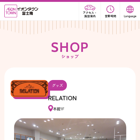
アクセス・
施設案内
営業時間
Language
S
H
O
P
ショップ
グッズ
RELATION
本館1F