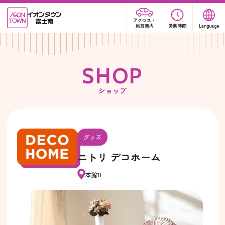
アクセス・
施設案内
営業時間
Language
S
H
O
P
ショップ
グッズ
ニトリ デコホーム
本館1F