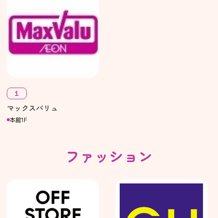
１
マックスバリュ
本館1F
ファッション