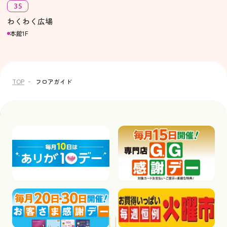
35
わくわく広場
本館1F
TOP
フロアガイド