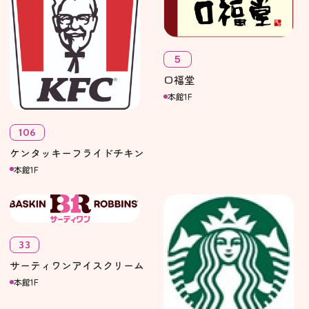
５
口福堂
本館1F
106
ケンタッキーフライドチキン
本館1F
33
サーティワンアイスクリーム
本館1F