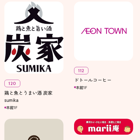
112
ドトールコーヒー
120
本館1F
鶏と魚とうまい酒 炭家
sumika
本館1F