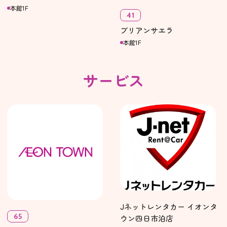
本館1F
41
ブリアンサエラ
本館1F
サービス
Jネットレンタカー イオンタ
65
ウン四日市泊店