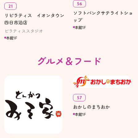
56
21
ソフトバンクサテライトショ
リピラティス イオンタウン
ップ
四日市泊店
本館1F
ピラティススタジオ
本館1F
グルメ＆フード
57
おかしのまちおか
本館1F