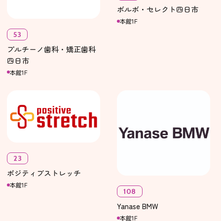
ボルボ・セレクト四日市
本館1F
53
プルチーノ歯科・矯正歯科
四日市
本館1F
23
ポジティブストレッチ
本館1F
108
Yanase BMW
本館1F