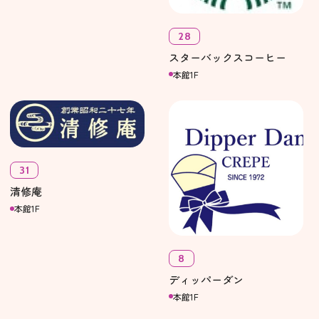
28
スターバックスコーヒー
本館1F
31
清修庵
本館1F
8
ディッパーダン
本館1F