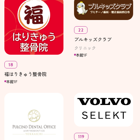
22
プルキッズクラブ
クリニック
本館1F
18
福はりきゅう整骨院
本館1F
119