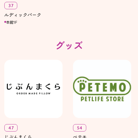
37
ルディックパーク
本館1F
グッズ
47
54
じぶんまくら
ペテモ