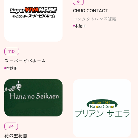
6
CHUO CONTACT
コンタクトレンズ販売
本館1F
110
スーパービバホーム
本館1F
34
花の聖花園