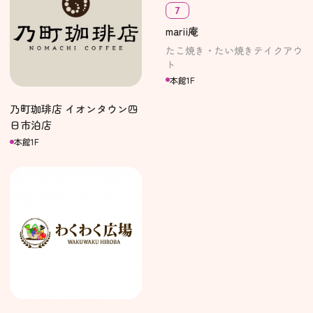
7
marii庵
たこ焼き・たい焼きテイクアウ
ト
本館1F
乃町珈琲店 イオンタウン四
日市泊店
本館1F