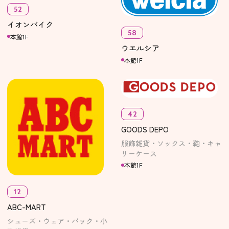
52
イオンバイク
58
本館1F
ウエルシア
本館1F
42
GOODS DEPO
服飾雑貨・ソックス・鞄・キャ
リーケース
本館1F
12
ABC-MART
シューズ・ウェア・バック・小