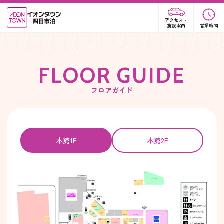
アクセス・
施設案内
営業時間
F
L
O
O
R
G
U
I
D
E
フロアガイド
本館1F
本館2F