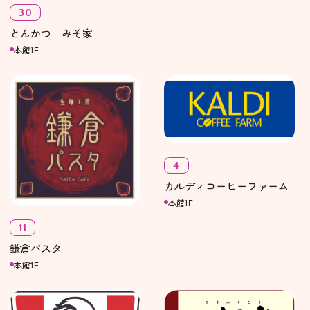
30
とんかつ みそ家
本館1F
4
カルディコーヒーファーム
本館1F
11
鎌倉パスタ
本館1F