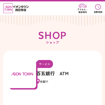
アクセス・
施設案内
営業時間
S
H
O
P
ショップ
サービス
百五銀行 ATM
本館1F