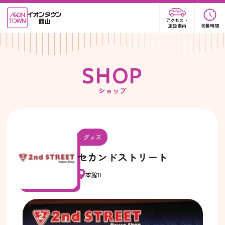
アクセス・
施設案内
営業時間
S
H
O
P
ショップ
グッズ
セカンドストリート
本館1F