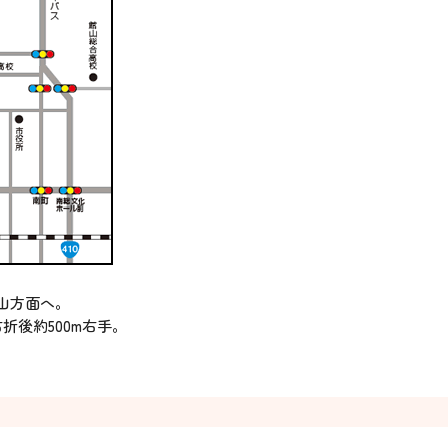
山方面へ。
後約500m右手。