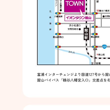
富浦インターチェンジより国道127号から館
館山バイパス「鶴谷八幡宮入口」交差点を右折