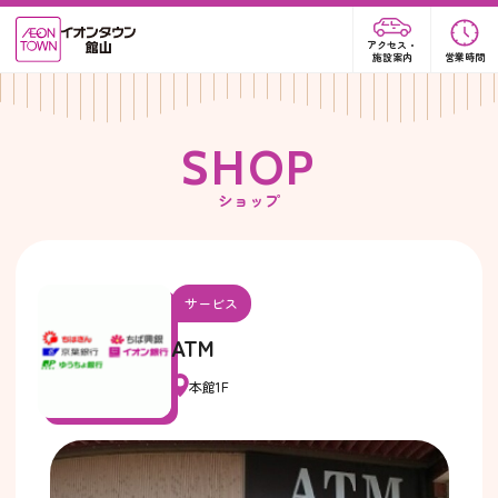
アクセス・
施設案内
営業時間
S
H
O
P
ショップ
サービス
ATM
本館1F