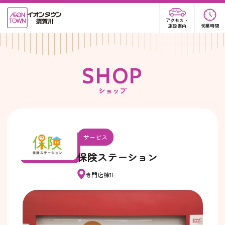
アクセス・
施設案内
営業時間
S
H
O
P
ショップ
サービス
保険ステーション
専門店棟1F