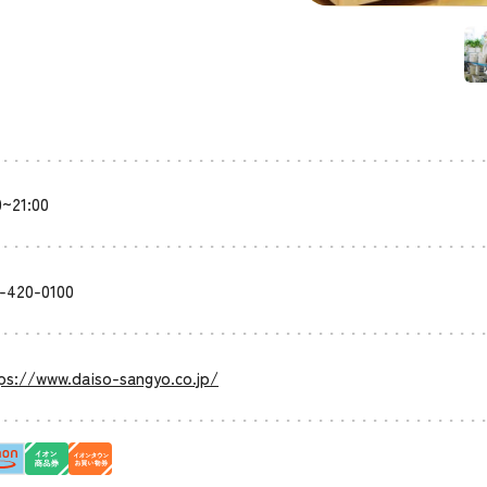
0~21:00
-420-0100
ps://www.daiso-sangyo.co.jp/