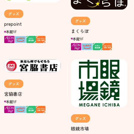
グッズ
グッズ
prepoint
まくらぼ
本館1F
本館1F
グッズ
宮脇書店
本館1F
グッズ
眼鏡市場