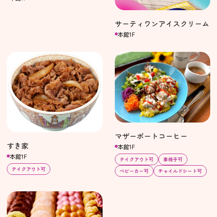
サーティワンアイスクリーム
本館1F
マザーポートコーヒー
すき家
本館1F
本館1F
テイクアウト可
車椅子可
テイクアウト可
ベビーカー可
チャイルドシート可