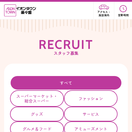
アクセス・
施設案内
営業時間
R
E
C
R
U
I
T
スタッフ募集
すべて
スーパー
マーケット・
ファッション
総合スーパー
グッズ
サービス
グルメ＆フード
アミューズメント