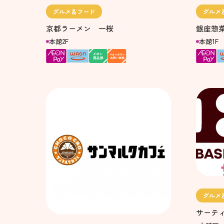
グルメ＆フード
グルメ
京都ラーメン 一桜
銀座惣
本館2F
本館1F
グルメ
サーテ