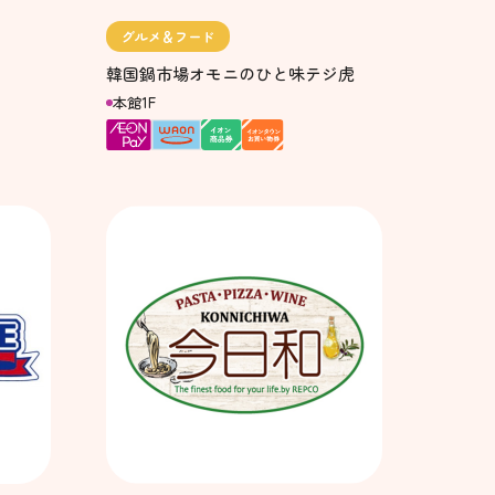
グルメ＆フード
韓国鍋市場オモニのひと味テジ虎
本館1F