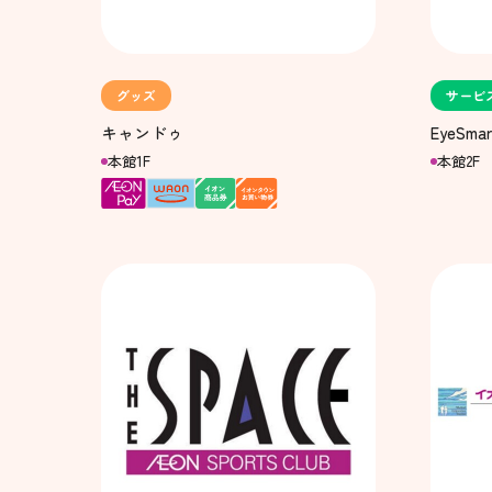
グッズ
サービ
キャンドゥ
EyeSmar
本館1F
本館2F