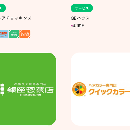
ス
サービス
ヘアチョッキンズ
QBハウス
本館1F