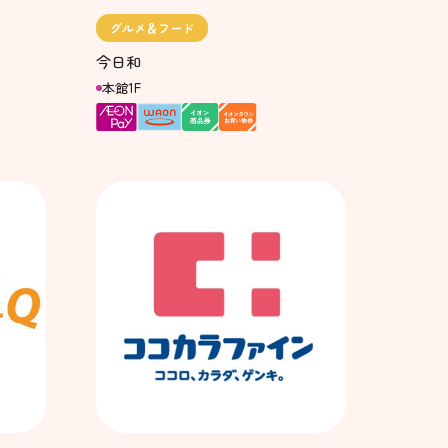
グルメ＆フード
今日和
本館1F