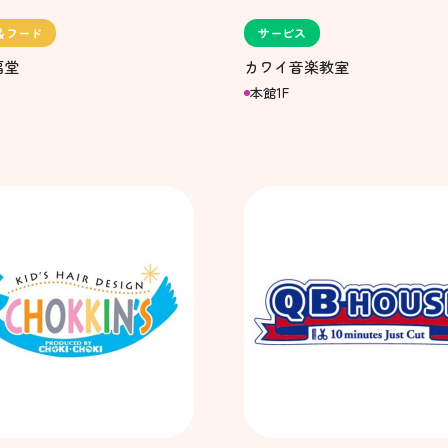
＆フード
サービス
福堂
カワイ音楽教室
本館1F