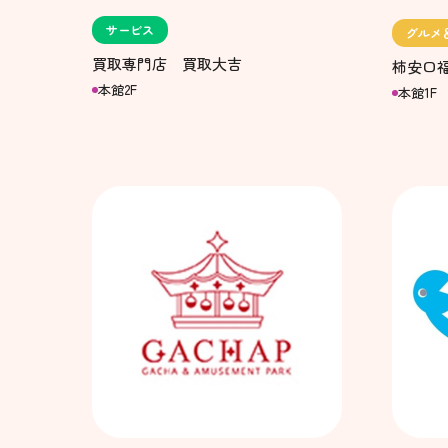
サービス
グルメ
買取専門店 買取大吉
柿安口
本館2F
本館1F