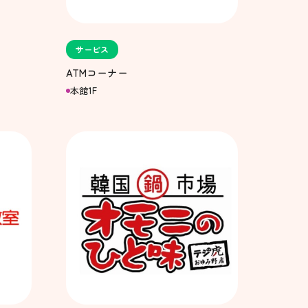
サービス
ATMコーナー
本館1F