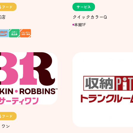
＆フード
サービス
菜店
クイックカラーQ
本館1F
＆フード
ィワン