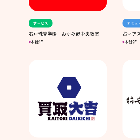
サービス
アミュ
石戸珠算学園 おゆみ野中央教室
占いア
本館1F
本館2F