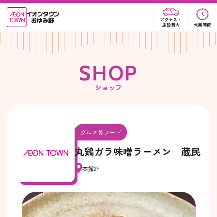
アクセス・
施設案内
営業時間
S
H
O
P
ショップ
グルメ＆フード
丸鶏ガラ味噌ラーメン 蔵民
本館2F