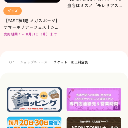
当店はミズノ「モレリアステ
グッズ
ーション」認定店舗です！
【EAST棟1階 メガスポーツ】
サマーホリデーフェス！シュ
ーズ2足目が半額に！「まと
実施期間：～ 8月31日（月）まで
め割セール」開催中！
TOP
ショップニュース
ラケット 加工料金表