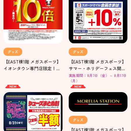
グッズ
グッズ
【EAST棟1階 メガスポーツ】
【EAST棟1階 メガスポーツ】
イオンタウン専門店限定！
サマー・ホリデーフェス開
WAON POINT 10倍キャンペー
催！マイル【＋10％還元】ボ
実施期間：8月7日（金）～ 8月17日
（月）
ン！
ーナス祭！
NEW
NEW
グッズ
【EAST棟1階 メガスポーツ】