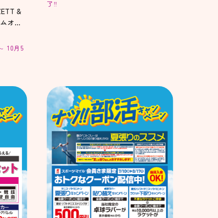
了‼️
TT &
ームオー
 10月5