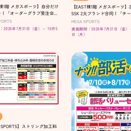
T棟1階 メガスポーツ】自分だけ
【EAST棟1階 メガスポーツ】ZE
を！「オーダーグラブ受注会」
SSK 2大ブランド合同！「チ
ダーキャンペーン」開催！
PORTS
MEGA SPORTS
2026年7月31日（金）～ 10月5
実施期間：2026年7月31日（金）～
日（月）
A SPORTS】ストリング加工料