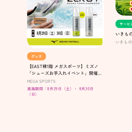
サービ
いきもの
いきもの
グッズ
【EAST棟1階 メガスポーツ】ミズノ
「シューズお手入れイベント」開催！
みんなでシューズをピカピカにしよ
MEGA SPORTS
う！
実施期間：8月29日（土）・ 8月30日
（日）