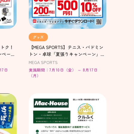
グッズ
おトク！
【MEGA SPORTS】テニス・バドミン
ンペーン
トン・卓球「夏張りキャンペーン」＆
「ラケット下取りキャンペーン」開
MEGA SPORTS
催！
17日
実施期間：7月10日（金） ～ 8月17日
（月）