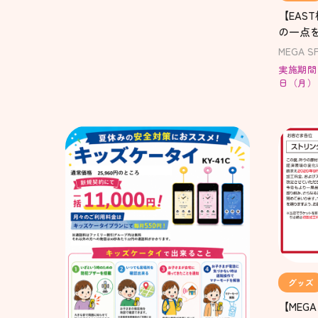
【EAS
の一点
開催！
MEGA S
実施期間：
日（月）
グッズ
【MEG