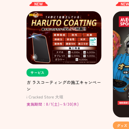
NEW
NE
サービス
ガ ラスコーティングの施工キャンペー
ン
i Cracked Store 大垣
実施期間：8/1(土)～9/30(水)
グッズ