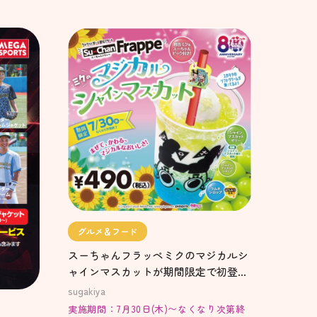
グルメ＆フード
スーちゃんフラッペミクのマジカルシ
ャインマスカットが期間限定で初登
場‼️
sugakiya
実施期間：7月30日(木)〜なくなり次第終