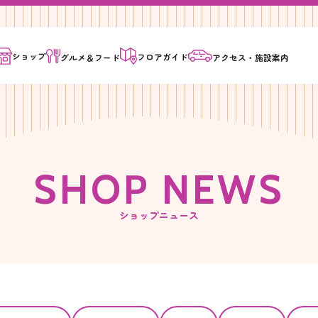
ショップ
フロア
ガイド
グルメ＆
フード
アクセス・
施設案内
S
H
O
P
N
E
W
S
ショップニュース