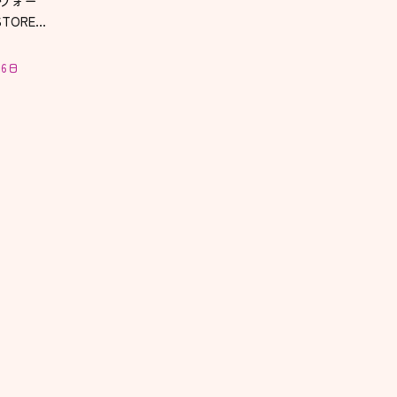
！ウォー
TORE
6日