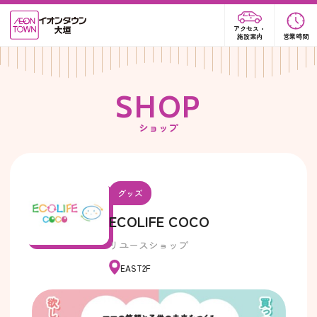
アクセス・
施設案内
営業時間
S
H
O
P
ショップ
グッズ
ECOLIFE COCO
リユースショップ
EAST2F