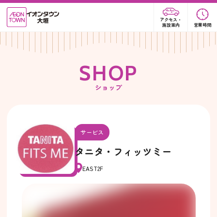
アクセス・
施設案内
営業時間
S
H
O
P
ショップ
サービス
タニタ・フィッツミー
EAST2F