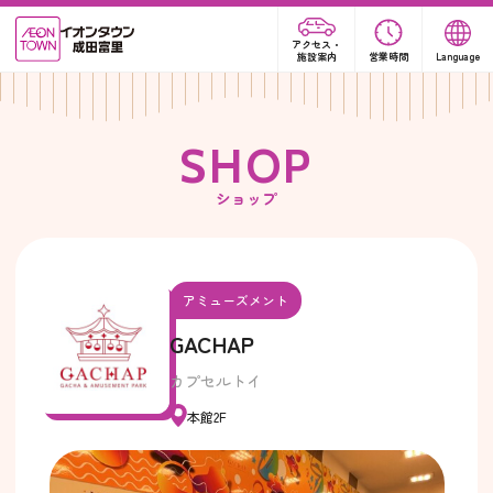
アクセス・
施設案内
営業時間
Language
S
H
O
P
ショップ
アミューズメント
GACHAP
カプセルトイ
本館2F