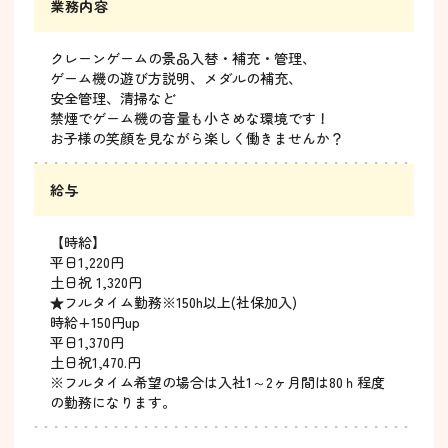
業務内容
クレーンゲームの景品入替・補充・管理、
ゲーム機の遊び方説明、メダルの補充、
安全管理、清掃など
禁煙でゲーム機の音量も小さめな環境です！
お子様の笑顔を見ながら楽しく働きませんか？
給与
【時給】
平日1,220円
土日祝 1,320円
★フルタイム勤務※150h以上(社保加入)
時給+150円up
平日1,370円
土日祝1,470.円
※フルタイム希望の場合は入社1～2ヶ月間は80ｈ程度
の勤務になります。