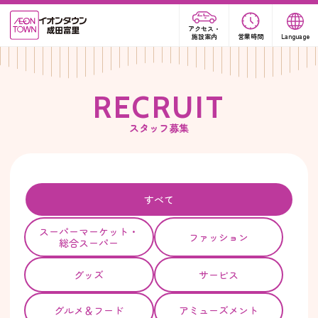
アクセス・
施設案内
営業時間
Language
R
E
C
R
U
I
T
スタッフ募集
すべて
スーパー
マーケット・
ファッション
総合スーパー
グッズ
サービス
グルメ＆フード
アミューズメント