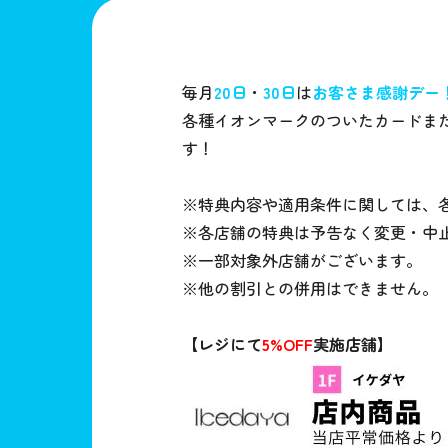
毎月
20日
・
30日
は
お客さま感謝デー
各種イオンマークのついたカードまた
す！
※特典内容や適用条件に関しては、
※各店舗の特典は予告なく変更・中
※一部対象外店舗がございます。
※他の割引との併用はできません。
【レジにて
5%OFF
実施店舗】