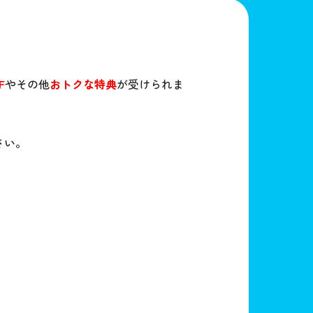
F
やその他
おトクな特典
が受けられま
さい。