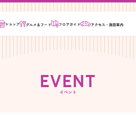
ショップ
フロア
ガイド
グルメ＆
フード
アクセス・
施設案内
E
V
E
N
T
イベント