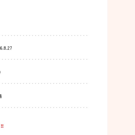
6.8.27
0
場
‼