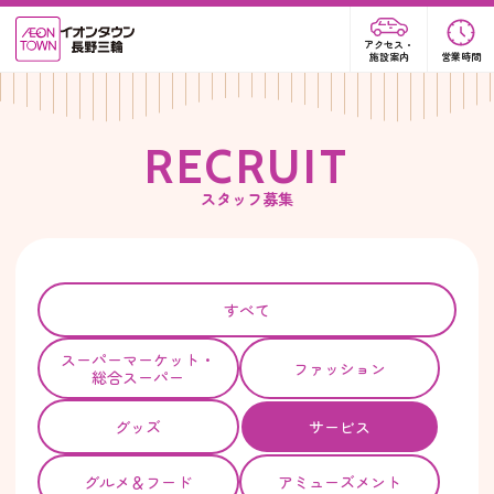
アクセス・
施設案内
営業時間
R
E
C
R
U
I
T
スタッフ募集
すべて
スーパー
マーケット・
ファッション
総合スーパー
グッズ
サービス
グルメ＆フード
アミューズメント