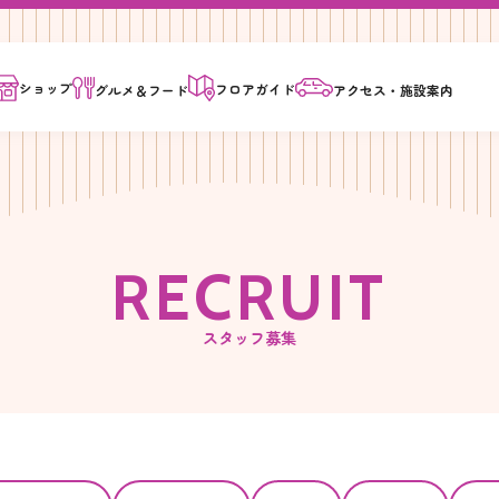
ショップ
フロア
ガイド
グルメ＆
フード
アクセス・
施設案内
R
E
C
R
U
I
T
スタッフ募集