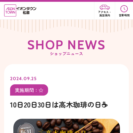
アクセス・
施設案内
営業時間
S
H
O
P
N
E
W
S
ショップニュース
2024.09.25
実施期間：☆
10日20日30日は高木珈琲の日☕️