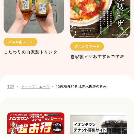
グルメ＆フード
グルメ＆フード
こだわりの自家製ドリンク
自家製ピザおすすめです🍕
TOP
ショップニュース
10日20日30日は高木珈琲の日☕️