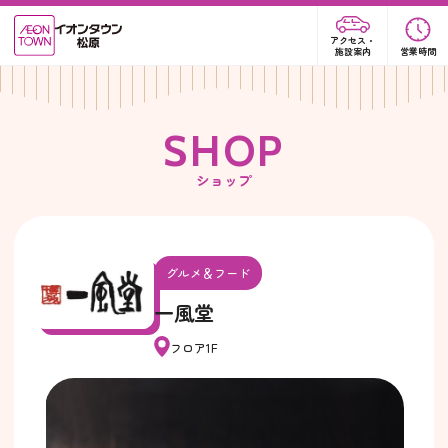
アクセス・
施設案内
営業時間
S
H
O
P
ショップ
グルメ＆フード
一風堂
フロア1F