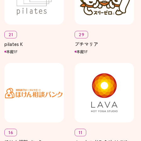
21
29
pilates K
プチマリア
本館1F
本館1F
16
11