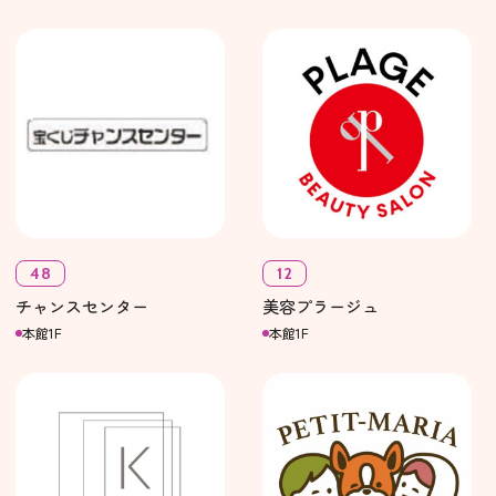
48
12
チャンスセンター
美容プラージュ
本館1F
本館1F