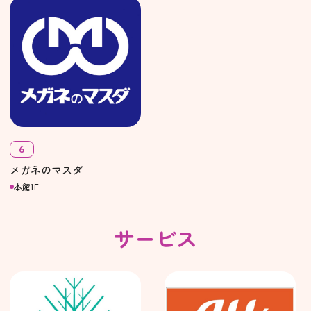
6
メガネのマスダ
本館1F
サービス