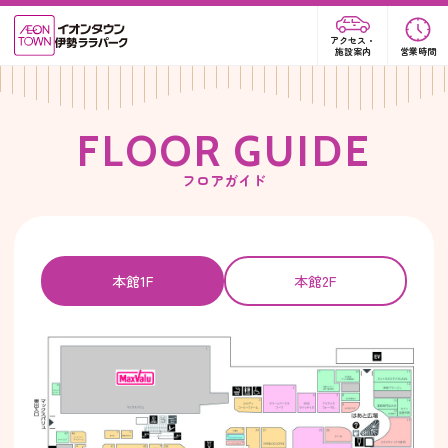
アクセス・
施設案内
営業時間
F
L
O
O
R
G
U
I
D
E
フロアガイド
本館1F
本館2F