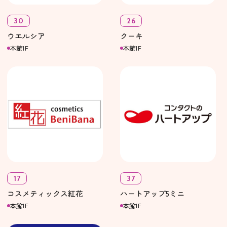
30
26
ウエルシア
クーキ
本館1F
本館1F
17
37
コスメティックス紅花
ハートアップ5ミニ
本館1F
本館1F