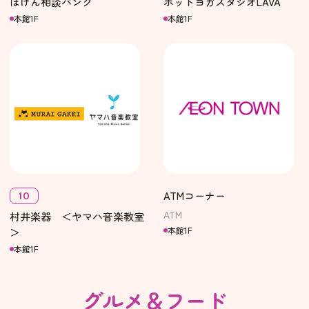
ほけん相談バンク
ホットヨガスタジオLAVA
本館1F
本館1F
ATMコーナー
10
ATM
村井楽器 ＜ヤマハ音楽教室
本館1F
＞
本館1F
グルメ＆フード