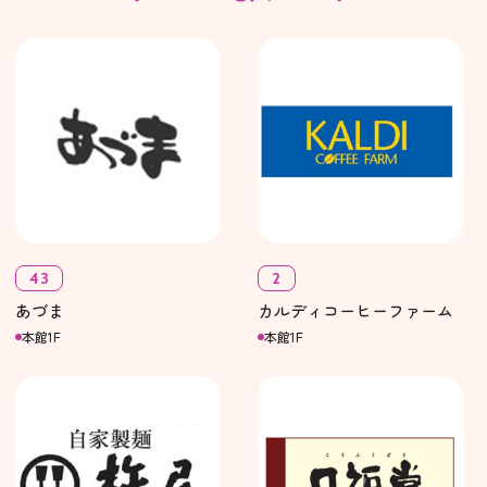
43
2
あづま
カルディコーヒーファーム
本館1F
本館1F