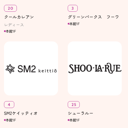
20
3
クールカレアン
グリーンパークス フーワ
本館1F
レディース
本館1F
4
25
SM2ケイッティオ
シューラルー
本館1F
本館1F