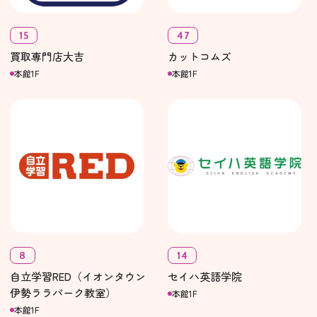
15
47
買取専門店大吉
カットコムズ
本館1F
本館1F
8
14
自立学習RED（イオンタウン
セイハ英語学院
伊勢ララパーク教室）
本館1F
本館1F