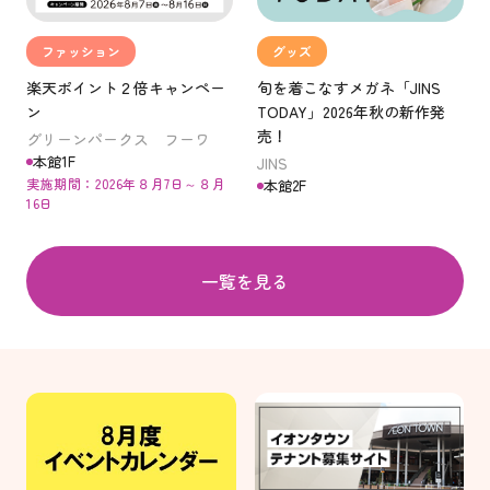
ファッション
グッズ
楽天ポイント２倍キャンペー
旬を着こなすメガネ「JINS
ン
TODAY」2026年秋の新作発
売！
グリーンパークス フーワ
本館1F
JINS
実施期間：2026年８月7日～８月
本館2F
16日
一覧を見る