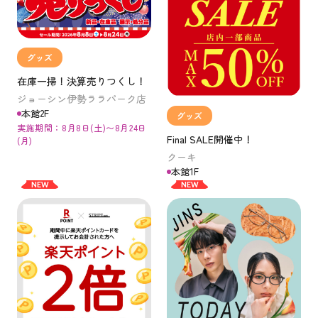
グッズ
在庫一掃！決算売りつくし！
ジョーシン伊勢ララパーク店
本館2F
グッズ
実施期間：8月8日(土)〜8月24日
Final SALE開催中！
(月)
クーキ
本館1F
NEW
NEW