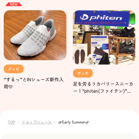
NEW
グッズ
グッズ
“するっ”とINシューズ新作入
足を労るリカバリースニーカ
荷🩵
ー！“phiten(ファイテン)”入
荷‼️
TOP
ショップニュース
🌿Early Summer🌿