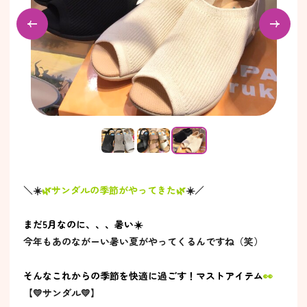
＼☀️
🌿サンダルの季節がやってきた🌿
☀️／
まだ5月なのに、、、暑い☀️
今年もあのながーい暑い夏がやってくるんですね（笑）
そんなこれからの季節を快適に過ごす！マストアイテム
👀
【💛サンダル💛】