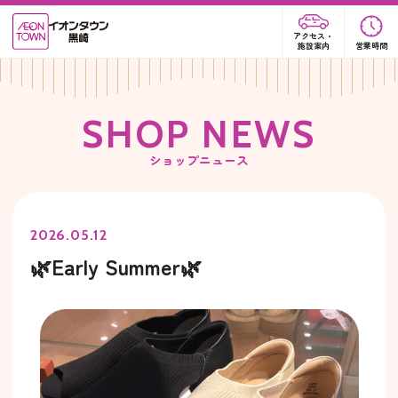
アクセス・
施設案内
営業時間
S
H
O
P
N
E
W
S
ショップニュース
2026.05.12
🌿Early Summer🌿