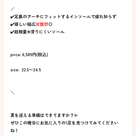
／
✔️足裏のアーチにフィットするインソールで疲れ知らず
✔️嬉しい幅広
3E設計
◎
✔️超軽量➕滑りにくいソール
price: 6,589円(税込)
size: 22.5〜24.5
＼
夏を迎える準備はできてますか？✨
ぜひこの機会にお気に入りの1足を見つけてみてください
ね！