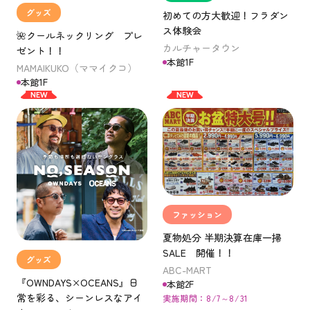
グッズ
初めての方大歓迎！フラダン
ス体験会
🌺クールネックリング プレ
カルチャータウン
ゼント！！
本館1F
MAMAIKUKO（ママイクコ）
本館1F
NEW
NEW
ファッション
夏物処分 半期決算在庫一掃
SALE 開催！！
グッズ
ABC-MART
『OWNDAYS×OCEANS』日
本館2F
常を彩る、シーンレスなアイ
実施期間：8/7～8/31