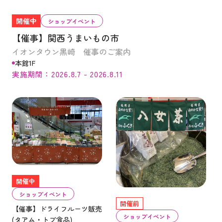
開催中
ショップイベント
【催事】関西うまいもの市
イオンタウン黒崎 催事のご案内
本館1F
実施期間：2026.8.7 - 2026.8.11
開催中
ショップイベント
開催前
【催事】ドライフルーツ販売
ショップイベント
(タアム・トブ食品)