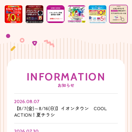
I
N
F
O
R
M
A
T
I
O
N
お知らせ
2026.08.07
【8/7(金)～8/16(日)】イオンタウン COOL
ACTION！夏チラシ
2026.07.30