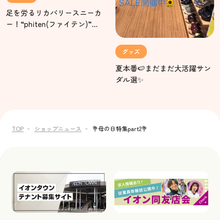
足を労るリカバリースニーカ
ー！“phiten(ファイテン)”入
荷‼️
グッズ
夏本番🍉まだまだ大活躍サン
ダル選✨
TOP
ショップニュース
💐母の日特集part2💐