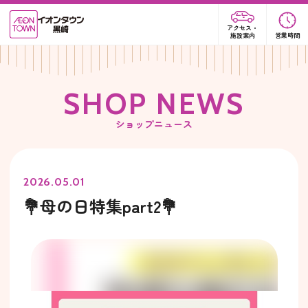
アクセス・
施設案内
営業時間
S
H
O
P
N
E
W
S
ショップニュース
2026.05.01
💐母の日特集part2💐