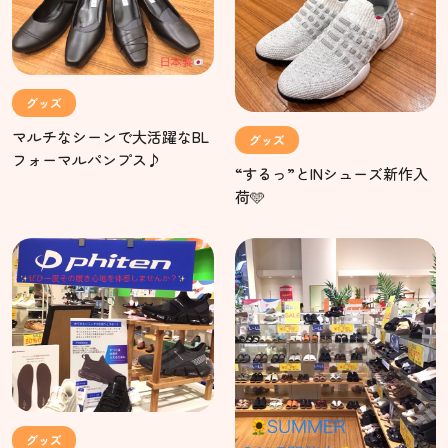
グッズ
マルチなシーンで大活躍なBL
グッズ
フォーマルパンプス♪
“するっ”とINシューズ新作入
荷🩵
グッズ