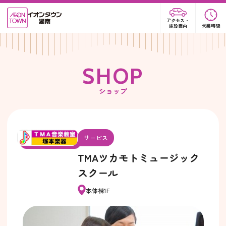
アクセス・
施設案内
営業時間
S
H
O
P
ショップ
サービス
TMAツカモトミュージック
スクール
本体棟1F