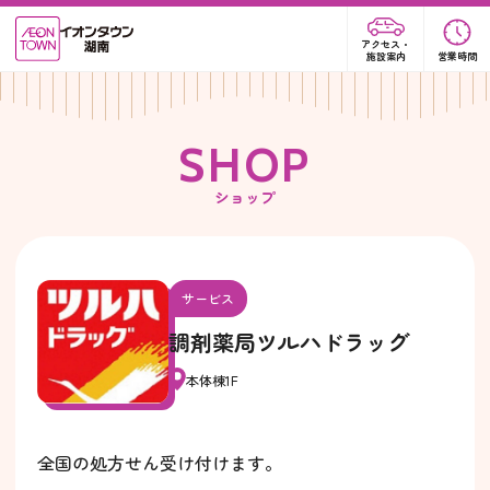
アクセス・
施設案内
営業時間
S
H
O
P
ショップ
サービス
調剤薬局ツルハドラッグ
本体棟1F
全国の処方せん受け付けます。