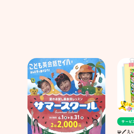
サービ
🧩🖍️