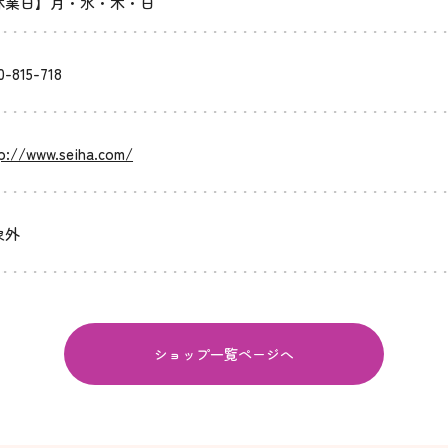
休業日】月・水・木・日
0-815-718
p://www.seiha.com/
象外
ショップ一覧ページへ