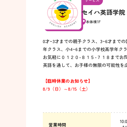
サービス
セイハ英語学院
本体棟1F
0才~3才までの親子クラス、3~6才まで
年クラス、小4~6までの小学校高学年ク
お気軽に０１２０-８１５-７１８までお
英語を通して、お子様の無限の可能性を
【臨時休業のお知らせ】
8/9（日）～8/15（土）
10:
営業時間