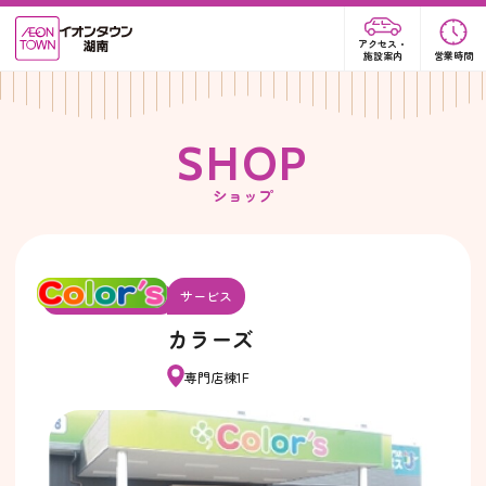
アクセス・
施設案内
営業時間
S
H
O
P
ショップ
サービス
カラーズ
専門店棟1F