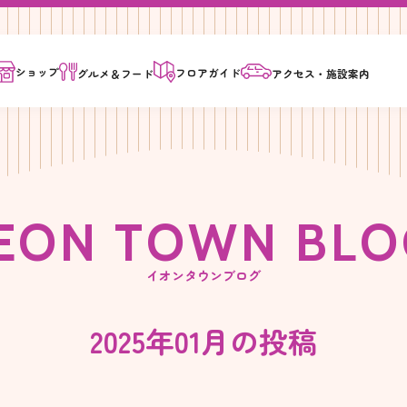
ショップ
フロア
ガイド
グルメ＆
フード
アクセス・
施設案内
E
O
N
T
O
W
N
B
L
O
イオンタウンブログ
2025年01月の投稿