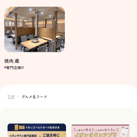
焼肉 蔵
専門店棟1F
TOP
グルメ＆フード