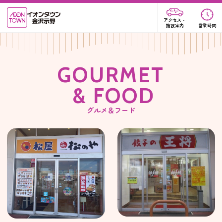
アクセス・
施設案内
営業時間
G
O
U
R
M
E
T
&
F
O
O
D
グルメ＆フード