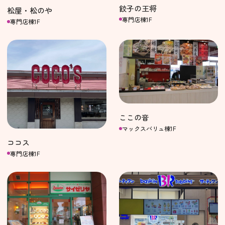
餃子の王将
松屋・松のや
専門店棟1F
専門店棟1F
ここの音
マックスバリュ棟1F
ココス
専門店棟1F